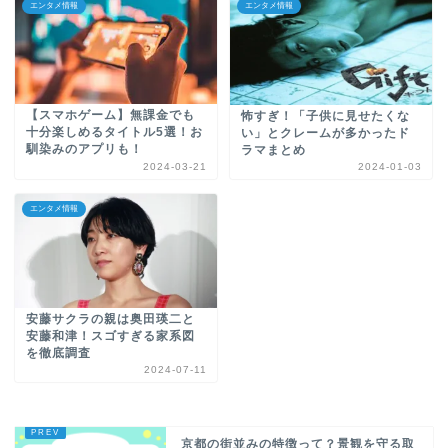
エンタメ情報
エンタメ情報
【スマホゲーム】無課金でも
怖すぎ！「子供に見せたくな
十分楽しめるタイトル5選！お
い」とクレームが多かったド
馴染みのアプリも！
ラマまとめ
2024-03-21
2024-01-03
エンタメ情報
安藤サクラの親は奥田瑛二と
安藤和津！スゴすぎる家系図
を徹底調査
2024-07-11
京都の街並みの特徴って？景観を守る取