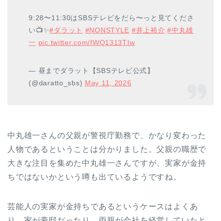
9:28〜11:30はSBSテレビをだら〜っと見てくださ
い📺✨
#ダラット
#NONSTYLE
#井上裕介
#中丸雄
一
pic.twitter.com/fWQ1313TIw
— 昼までダラット【SBSテレビ公式】
(@daratto_sbs)
May 11, 2026
中丸雄一さんの父親が警視庁勤務で、かなり変わった
人物であるということは分かりました。父親の職歴で
大きな注目を集めた中丸雄一さんですが、実家が金持
ちではないかという噂も出ているようですね。
芸能人の実家が金持ちであるというケースはよくあ
り、家が豪邸だったり、両親が会社を経営していたと