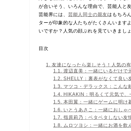
が合いそう、いろんな理由で、芸能人と
芸能界には、
芸能人同士の親友
はもちろ
ターが印象的な人たちがたくさんいます
いですか？人気の顔ぶれを見ていきまし
目次
1.
友達になったら楽しそう！人気の有
1.1.
渡辺直美：一緒にいるだけで
1.2.
SHELLY：裏表がなくて良
1.3.
マツコ・デラックス：こんな
1.4.
HIKAKIN：明るくて元気で
1.5.
本田翼：一緒にゲームに明け
1.6.
いとうあさこ：一緒におしゃ
1.7.
指原莉乃：ベタベタしない友
1.8.
ムロツヨシ：一緒にお酒を飲