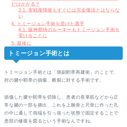
だけかかる？
3.1.
実戦復帰後もすぐには完全復活とはならな
い
4.
トミージョン手術を受けた選手
4.1.
阪神期待のルーキーもトミージョン手術を
受けることに
5.
最後に
トミージョン手術とは
トミージョン手術とは「側副靭帯再建術」のことで、
肘の腱や靭帯の損傷、断裂に対する手術です。
損傷した腱や靭帯を切除し、患者の長掌筋などから正
常な腱の一部を摘出、これを上腕骨と尺骨に作った孔
の中に通して両端を引っ張った状態で固定することで
患部の修復を図るという手術なんですね。