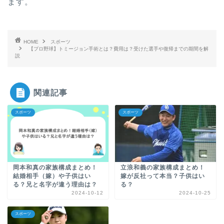
ます。
HOME
スポーツ
【プロ野球】トミージョン手術とは？費用は？受けた選手や復帰までの期間を解
説
関連記事
スポーツ
スポーツ
岡本和真の家族構成まとめ！
立浪和義の家族構成まとめ！
結婚相手（嫁）や子供はい
嫁が反社って本当？子供はい
る？兄と名字が違う理由は？
る？
2024-10-12
2024-10-25
スポーツ