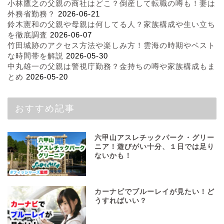
小林鷹之の父親の商社はどこ？倒産して転職の噂も！妻は
外務省勤務？
2026-06-21
鈴木憲和の父親や母親は何してる人？家族構成や生い立ち
を徹底調査
2026-06-07
竹田城跡のアクセス方法や楽しみ方！雲海の時期やベスト
な時間帯を解説
2026-05-30
中丸雄一の父親は警視庁勤務？金持ちの噂や家族構成もま
とめ
2026-05-20
おすすめ記事
六甲山アスレチックパーク・グリー
ニア！遊びがい十分、１日では足り
ないかも！
カーナビでブルーレイが見たい！ど
うすればいい？