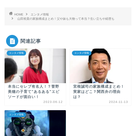
HOME
エンタメ情報
山田裕貴の家族構成まとめ！父や妹も大物って本当？生い立ちや経歴も
関連記事
エンタメ情報
エンタメ情報
本当にセレブ有名人！？菅野
宮根誠司の家族構成まとめ！
美穂の子育て"あるある"エピ
実家はどこ？関西弁の理由
ソードが面白い！
は？
2023-06-12
2024-11-13
エンタメ情報