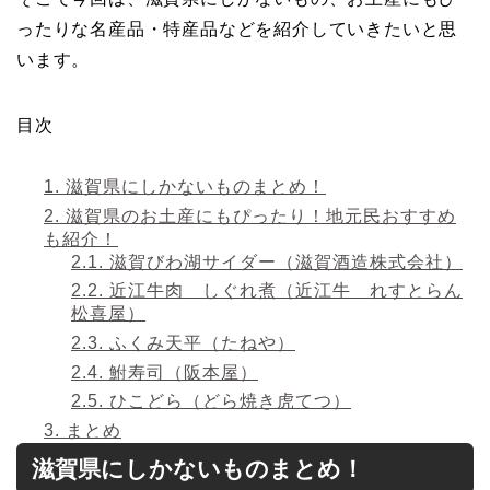
ったりな名産品・特産品などを紹介していきたいと思
います。
目次
1.
滋賀県にしかないものまとめ！
2.
滋賀県のお土産にもぴったり！地元民おすすめ
も紹介！
2.1.
滋賀びわ湖サイダー（滋賀酒造株式会社）
2.2.
近江牛肉 しぐれ煮（近江牛 れすとらん
松喜屋）
2.3.
ふくみ天平（たねや）
2.4.
鮒寿司（阪本屋）
2.5.
ひこどら（どら焼き虎てつ）
3.
まとめ
滋賀県にしかないものまとめ！