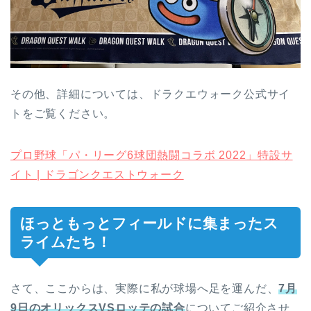
その他、詳細については、ドラクエウォーク公式サイ
トをご覧ください。
プロ野球「パ・リーグ6球団熱闘コラボ 2022」特設サ
イト | ドラゴンクエストウォーク
ほっともっとフィールドに集まったス
ライムたち！
さて、ここからは、実際に私が球場へ足を運んだ、
7月
9日のオリックスVSロッテの試合
についてご紹介させ