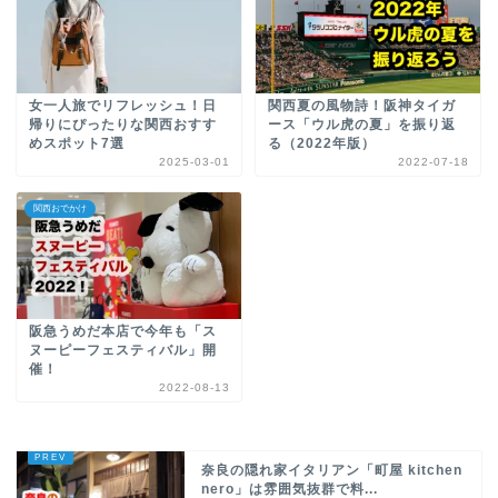
女一人旅でリフレッシュ！日
関西夏の風物詩！阪神タイガ
帰りにぴったりな関西おすす
ース「ウル虎の夏」を振り返
めスポット7選
る（2022年版）
2025-03-01
2022-07-18
関西おでかけ
阪急うめだ本店で今年も「ス
ヌーピーフェスティバル」開
催！
2022-08-13
奈良の隠れ家イタリアン「町屋 kitchen
nero」は雰囲気抜群で料...