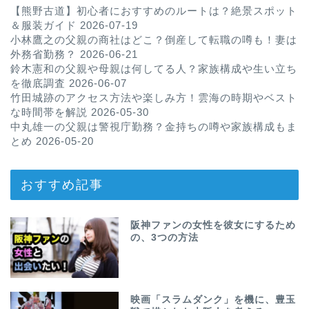
【熊野古道】初心者におすすめのルートは？絶景スポット
＆服装ガイド
2026-07-19
小林鷹之の父親の商社はどこ？倒産して転職の噂も！妻は
外務省勤務？
2026-06-21
鈴木憲和の父親や母親は何してる人？家族構成や生い立ち
を徹底調査
2026-06-07
竹田城跡のアクセス方法や楽しみ方！雲海の時期やベスト
な時間帯を解説
2026-05-30
中丸雄一の父親は警視庁勤務？金持ちの噂や家族構成もま
とめ
2026-05-20
おすすめ記事
阪神ファンの女性を彼女にするため
の、3つの方法
映画「スラムダンク」を機に、豊玉