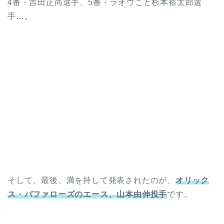
4番・吉田正尚選手、5番・ラオウこと杉本裕太郎選
手…。
そして、最後、満を持して発表されたのが、
オリック
ス・バファローズのエース、山本由伸投手
です。