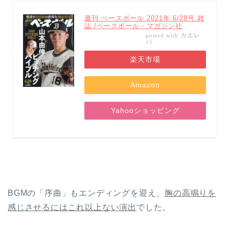
週刊 ベースボール 2021年 6/28号 雑
誌 /ベースボール・マガジン社
カエレ
posted with
バ
楽天市場
Amazon
Yahooショッピング
BGMの「序曲」もエンディングを迎え、
胸の高鳴りを
感じさせるにはこれ以上ない演出
でした。