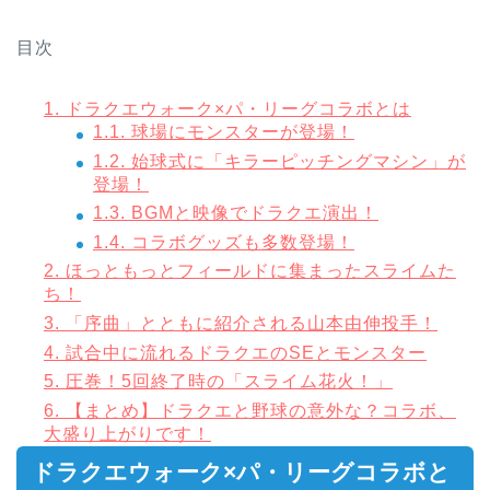
目次
1.
ドラクエウォーク×パ・リーグコラボとは
1.1.
球場にモンスターが登場！
1.2.
始球式に「キラーピッチングマシン」が
登場！
1.3.
BGMと映像でドラクエ演出！
1.4.
コラボグッズも多数登場！
2.
ほっともっとフィールドに集まったスライムた
ち！
3.
「序曲」とともに紹介される山本由伸投手！
4.
試合中に流れるドラクエのSEとモンスター
5.
圧巻！5回終了時の「スライム花火！」
6.
【まとめ】ドラクエと野球の意外な？コラボ、
大盛り上がりです！
ドラクエウォーク×パ・リーグコラボと