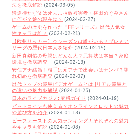
法を徹底解説
(2024-03-05)
帰還待たず父は死去…拉致被害者・横田めぐみさん
に何が？娘の現在は？
(2024-02-27)
ゲームの歴史を作った『FFシリーズ』歴代人気女
性キャラは誰？
(2024-02-21)
【欧州サッカー】今シーズンは誰がいる？プレミア
リーグの歴代日本人を紹介
(2024-02-15)
新田真剣佑の母親はどんな人？元舞妓は本当？家庭
環境を徹底調査！
(2024-02-13)
安住アナ結婚！相手は元アナで出会いはナンパ？馴
れ初めを徹底調査
(2024-02-07)
歴代トップの競馬ビデオゲームとは |リアル競馬と
の違いや魅力を解説
(2024-01-25)
日本のライブカジノ: 究極ガイド
(2024-01-19)
ビットコインも使える？オンラインスロットの魅力
や遊び方を紹介
(2024-01-18)
ビーファーストの人気ランキング！それぞれの魅力
やキャラも解説
(2024-01-08)