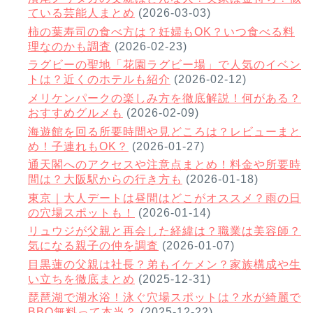
ている芸能人まとめ
(2026-03-03)
柿の葉寿司の食べ方は？妊婦もOK？いつ食べる料
理なのかも調査
(2026-02-23)
ラグビーの聖地「花園ラグビー場」で人気のイベン
トは？近くのホテルも紹介
(2026-02-12)
メリケンパークの楽しみ方を徹底解説！何がある？
おすすめグルメも
(2026-02-09)
海遊館を回る所要時間や見どころは？レビューまと
め！子連れもOK？
(2026-01-27)
通天閣へのアクセスや注意点まとめ！料金や所要時
間は？大阪駅からの行き方も
(2026-01-18)
東京｜大人デートは昼間はどこがオススメ？雨の日
の穴場スポットも！
(2026-01-14)
リュウジが父親と再会した経緯は？職業は美容師？
気になる親子の仲を調査
(2026-01-07)
目黒蓮の父親は社長？弟もイケメン？家族構成や生
い立ちを徹底まとめ
(2025-12-31)
琵琶湖で湖水浴！泳ぐ穴場スポットは？水が綺麗で
BBQ無料って本当？
(2025-12-22)