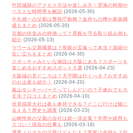
竹田城跡のアクセス方法や楽しみ方！雲海の時期や
ベストな時間帯を解説
(2026-05-30)
中丸雄一の父親は警視庁勤務？金持ちの噂や家族構
成もまとめ
(2026-05-20)
京都の街並みの特徴って？景観を守る取り組み例も
紹介
(2026-05-13)
ラウール父親職業は？母親が宝塚って本当？国籍や
生い立ちをまとめ
(2026-04-30)
スポッチャみたいな施設は大阪にある？スポーツを
楽しめるおすすめスポット５選
(2026-04-23)
大阪城の見どころは？天守閣は行くべき？おすすめ
のお土産も紹介！
(2026-04-20)
嵐山モンキーパークってしんどいの？子連れでも大
丈夫？口コミまとめ
(2026-04-10)
伏見稲荷大社は夜も参拝できる？どこに行けば狐に
会える？歴史も調査
(2026-03-23)
山崎怜奈の父親の会社は超一流企業？学歴や経歴も
スゴい！現在の仕事も
(2026-03-18)
濱尾ノリタカの父親はどんな人？実家は金持ち？似