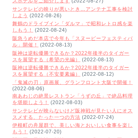
スホテルをご紹介します
(2022-08-27)
サンテレビの映りが悪いとき…アンテナ工事を検討
しよう
(2022-08-26)
舞鶴のドライブイン「ダルマ」で昭和レトロ感を楽
しもう！
(2022-08-24)
阪急うめだ本店で今年も「スヌーピーフェスティバ
ル」開催！
(2022-08-13)
阪神は逆転優勝できるか？2022年後半のタイガー
スを展望する（希望の光編）
(2022-08-13)
阪神は逆転優勝できるか？2022年後半のタイガー
スを展望する（不安要素編）
(2022-08-12)
「鬼滅の刃」原画展、グランフロント大阪で開催！
(2022-08-06)
南あわじの絶景レストラン「うずの丘」で絶品料理
を堪能しよう！
(2022-08-03)
サンテレビが映らないけど阪神戦が見たい人にオス
スメする、たった一つの方法
(2022-07-24)
伊根町の舟屋群で、美しい海とおいしい食事を楽し
もう！
(2022-07-20)