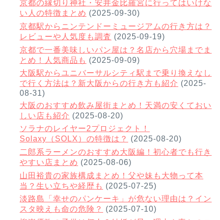
京都の縁切り神社・安井金比羅宮に行ってはいけな
い人の特徴まとめ
(2025-09-30)
京都駅からニンテンドーミュージアムの行き方は？
レビューや人気度も調査
(2025-09-19)
京都で一番美味しいパン屋は？名店から穴場までま
とめ！人気商品も
(2025-09-09)
大阪駅からユニバーサルシティ駅まで乗り換えなし
で行く方法は？新大阪からの行き方も紹介
(2025-
08-31)
大阪のおすすめ飲み屋街まとめ！天満の安くておい
しい店も紹介
(2025-08-20)
ソラナのレイヤー2プロジェクト！
Solaxy（SOLX）の特徴は？
(2025-08-20)
二郎系ラーメンのおすすめ大阪編！初心者でも行き
やすい店まとめ
(2025-08-06)
山田裕貴の家族構成まとめ！父や妹も大物って本
当？生い立ちや経歴も
(2025-07-25)
淡路島「幸せのパンケーキ」が危ない理由は？イン
スタ映えも命の危険？
(2025-07-10)