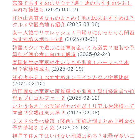
京都でおすすめのサウナ7選！通のおすすめやおし
ゃれな施設も
(2025-03-12)
和歌山県有名なものまとめ！地元民のおすすめは？
グルメや観光地も紹介
(2025-03-06)
女一人旅でリフレッシュ！日帰りにぴったりな関西
おすすめスポット7選
(2025-03-01)
韓国カジノで遊ぶには軍資金いくら必要？服装や予
算など初心者に向けて解説
(2025-02-24)
岡田将生の実家や生い立ちを調査！ハーフって本
当？家族構成も
(2025-02-19)
初心者必見！おすすめオンラインカジノ徹底比較
(2025-02-13)
竹田麗央の実家や家族構成を調査！親は経営者で伯
母もプロゴルファー？
(2025-02-12)
いとうあさこの実家がヤバすぎ！リアルお嬢様って
本当？父親は東大卒？
(2025-02-08)
ミスドの食べ放題（関西）実施店舗まとめ！料金や
予約情報をまとめ
(2025-02-03)
神戸で住んではいけない地域はある？犯罪が多いエ