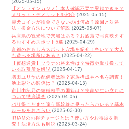
(2025-05-15)
【オンラインカジノ】本人確認不要で登録できる？
メリット・デメリットを紹介
(2025-05-15)
柴犬コインが換金できないのは何故？原因と対処
法・換金方法について解説
(2025-05-07)
兵庫県の観光地で穴場はある？お洒落で写真映えす
るおすすめスポット5選
(2025-04-29)
京都のおもしろスポット穴場を紹介！空いてて大人
も遊べる場所はある？
(2025-04-22)
【仮想通貨】ソラナの将来性は？特徴や取り扱って
いる取引所を解説
(2025-04-17)
増田ユリヤの配偶者は誰？家族構成や本名を調査！
池上彰との関係は？
(2025-04-13)
市川由紀乃の結婚相手の国籍は？実家や生い立ちに
ついて徹底調査
(2025-04-05)
バリ得こだまで違う新幹線に乗ったらバレる？基本
ルールをおさらい
(2025-03-30)
IRIAMのお得チャージとは？使い方やお得度を調
査！決済方法も解説
(2025-03-24)