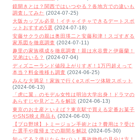
鏡開きとは？関西ではいつやる？各地方での違いも
調査してみた
(2024-07-25)
大阪カップル必見！イチャイチャできるデートスポ
ットおすすめ5選
(2024-07-18)
安藤サクラの親は奥田瑛二と安藤和津！スゴすぎる
家系図を徹底調査
(2024-07-11)
趣里の家族構成を徹底調査！親は水谷豊と伊藤蘭！
兄弟はいる？
(2024-07-04)
ディズニーランド値段上がりすぎ！1万円超えって
本当？料金推移も調査
(2024-06-25)
みんな大満足！家族で行くeスポーツ体験スポット
(2024-06-13)
「虎に翼」のモデル女性は明治大学出身！ドラマの
あらすじや見どころを解説
(2024-06-13)
東京のお土産といえば？東京駅で買える定番お菓子
やSNS映え商品も
(2024-06-03)
【プロ野球】トミージョン手術とは？費用は？受け
た選手や復帰までの期間を解説
(2024-05-30)
知ってる？借りたらヤバい！事故物件の見分け方！