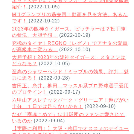
ネット広告でよく見るマンガ、オススメ作品を徹底
紹介！
(2022-11-05)
M-1グランプリの過去回！動画を見る方法、あるん
です！
(2022-10-22)
2023年の阪神タイガース、ピッチャーは？投手陣
の状況、大胆予想！
(2022-10-19)
究極のタイヤ！REGNO（レグノ）でアナタの愛車
が高級車に変わる！
(2022-10-10)
大胆予想！2023年の阪神タイガース、スタメンは
どうなる？
(2022-10-05)
至高のシャワーヘッド！ミラブルの効果、評判、魅
力に迫る！
(2022-09-28)
吉田正、糸井、柳田…マッスル系プロ野球選手愛用
のプロテイン！
(2022-09-17)
六甲山アスレチックパーク・グリーニア！遊びがい
十分、１日では足りないかも！
(2022-09-10)
なぜ「商魂こめて」は11球団のファンに愛されて
いるのか
(2022-09-04)
【実際に利用！】大阪・梅田でオススメのデイユー