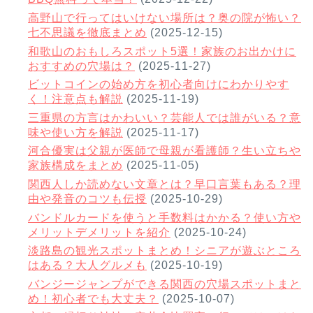
高野山で行ってはいけない場所は？奥の院が怖い？
七不思議を徹底まとめ
(2025-12-15)
和歌山のおもしろスポット5選！家族のお出かけに
おすすめの穴場は？
(2025-11-27)
ビットコインの始め方を初心者向けにわかりやす
く！注意点も解説
(2025-11-19)
三重県の方言はかわいい？芸能人では誰がいる？意
味や使い方を解説
(2025-11-17)
河合優実は父親が医師で母親が看護師？生い立ちや
家族構成をまとめ
(2025-11-05)
関西人しか読めない文章とは？早口言葉もある？理
由や発音のコツも伝授
(2025-10-29)
バンドルカードを使うと手数料はかかる？使い方や
メリットデメリットを紹介
(2025-10-24)
淡路島の観光スポットまとめ！シニアが遊ぶところ
はある？大人グルメも
(2025-10-19)
バンジージャンプができる関西の穴場スポットまと
め！初心者でも大丈夫？
(2025-10-07)