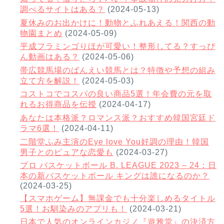
調べるサイトはある？
(2024-05-13)
夏休みのお出かけに！動物とふれあえる！関西の動
物園まとめ
(2024-05-09)
平成フラミンゴりほが可愛い！整形してる？すっぴ
ん動画はある？
(2024-05-06)
帯広競馬場のばんえい競馬とは？特徴や予想の組み
立て方を解説！
(2024-05-03)
コストコでコスパの良い商品5選！年会費の元を取
れるお得商品を伝授
(2024-04-17)
あなたは本格派？ロマンス派？おすすめ韓国宮廷ド
ラマ6選！
(2024-04-11)
二階堂ふみ主演のEye love You好調の理由！韓国
男子とのピュアな恋愛も
(2024-03-27)
プロ バスケットボール B. LEAGUE 2023 – 24：日
本の新バスケットボール キングは誰になるのか？
(2024-03-25)
【スマホゲーム】無課金でも十分楽しめるタイトル
5選！お馴染みのアプリも！
(2024-03-21)
日本で人気のオンラインカジノ『遊雅堂』の決済方