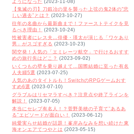
ようになった
(2023-11-08)
【鬼滅の刃】刀鍛冶の里を襲った上弦の鬼2体の”悲
しい過去"とは？
(2023-10-27)
往年の名曲から最新曲まで！ファーストテイクを見
るべき理由！
(2023-10-24)
性被害者にレス夫…俳優・瑛太が演じる「ワケあり
男」がスゴすぎる
(2023-10-23)
関空発！人気の「エミレーツ航空」で行けるおすす
めの旅行先はどこ？
(2023-09-02)
いくつもの壁を乗り越えて…国際結婚に至った有名
人夫婦5選
(2023-07-25)
人気のあのタイトルも！SwitchのRPGゲームおす
すめ6選
(2023-07-10)
グラブルはリセマラすべき？注意点や終了ラインを
解説！
(2023-07-05)
本当にセレブ有名人！？菅野美穂の子育て"あるあ
る"エピソードが面白い！
(2023-06-12)
純愛実らせ結婚が話題！峯岸みなみを想い続けた東
海オンエアてつやとは
(2023-05-15)