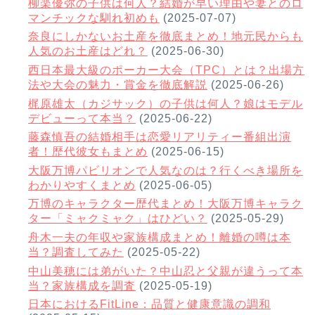
柳楽優弥の子供は何人？結婚が早い理由や妻とのロ
マンチックな馴れ初めも
(2025-07-07)
奈良にしかないお土産を徹底まとめ！地元民からも
人気のお土産はどれ？
(2025-06-30)
西日本最大級のポーカー大会（TPC）とは？出場方
法や大会の魅力・賞金を徹底解説
(2025-06-26)
梶原雄太（カジサック）の子供は何人？娘はモデル
デビューって本当？
(2025-06-22)
藤森慎吾の結婚相手は恋愛リアリティー番組出演
者！歴代彼女もまとめ
(2025-06-15)
大阪万博パビリオンで人気なのは？行くべき場所を
わかりやすくまとめ
(2025-06-05)
万博のキャラクター歴代まとめ！大阪万博キャラク
ター「ミャクミャク」はひどい？
(2025-05-29)
舟木一夫の年収や家族構成まとめ！離婚の噂は本
当？調査してみた
(2025-05-22)
中山美穂には弟がいた？中山忍と父親が違うって本
当？家族構成を調査
(2025-05-19)
日本におけるFitLine：品質と健康意識の調和