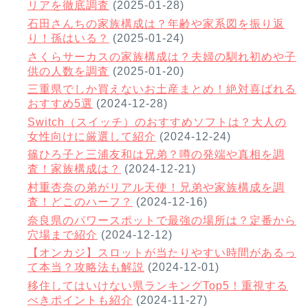
リアを徹底調査
(2025-01-28)
石田さんちの家族構成は？年齢や家系図を振り返
り！孫はいる？
(2025-01-24)
さくらサーカスの家族構成は？夫婦の馴れ初めや子
供の人数を調査
(2025-01-20)
三重県でしか買えないお土産まとめ！絶対喜ばれる
おすすめ5選
(2024-12-28)
Switch（スイッチ）のおすすめソフトは？大人の
女性向けに厳選して紹介
(2024-12-24)
篠ひろ子と三浦友和は兄弟？噂の発端や真相を調
査！家族構成は？
(2024-12-21)
村重杏奈の弟がリアル天使！兄弟や家族構成を調
査！どこのハーフ？
(2024-12-16)
奈良県のパワースポットで最強の場所は？定番から
穴場まで紹介
(2024-12-12)
【オンカジ】スロットが当たりやすい時間があるっ
て本当？攻略法も解説
(2024-12-01)
移住してはいけない県ランキングTop5！重視する
べきポイントも紹介
(2024-11-27)