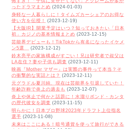
怖すぎ！「子供に見せたくない」とクレームが多か
ったドラマまとめ
(2024-01-03)
身軽な一人暮らしに！タイムズカーシェアのお得な
使い方を伝授！
(2023-12-19)
【大阪IR】開業予定はいつ？知っておきたい「日本
初」カジノの基本情報まとめ
(2023-12-15)
芸能界デビューも！TikTokから有名になったイケメ
ン5選
(2023-12-12)
鈴木亮平の家族構成がすごい！兄は研究者で叔父は
LA在住？妻や子供も調査
(2023-12-11)
映画『Mother マザー』は実際の事件って本当？そ
の衝撃的な実話とは？
(2023-12-11)
元グラドル夏川純、現在は芸能界を引退していた！
年齢詐称で炎上の過去も
(2023-12-07)
炎上や休止で何かと話題に！水溜りボンド・カンタ
の歴代彼女を調査
(2023-11-15)
明らかに！日本プロ野球2023年ドラフト上位指名
選手
(2023-11-08)
未来はここにある！暗号通貨を使って旅行ができる