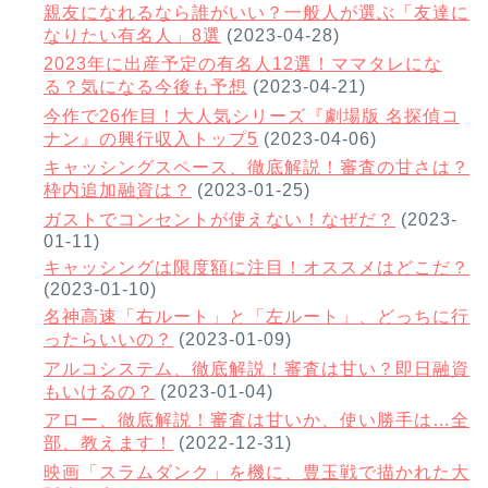
親友になれるなら誰がいい？一般人が選ぶ「友達に
なりたい有名人」8選
(2023-04-28)
2023年に出産予定の有名人12選！ママタレにな
る？気になる今後も予想
(2023-04-21)
今作で26作目！大人気シリーズ『劇場版 名探偵コ
ナン』の興行収入トップ5
(2023-04-06)
キャッシングスペース、徹底解説！審査の甘さは？
枠内追加融資は？
(2023-01-25)
ガストでコンセントが使えない！なぜだ？
(2023-
01-11)
キャッシングは限度額に注目！オススメはどこだ？
(2023-01-10)
名神高速「右ルート」と「左ルート」、どっちに行
ったらいいの？
(2023-01-09)
アルコシステム、徹底解説！審査は甘い？即日融資
もいけるの？
(2023-01-04)
アロー、徹底解説！審査は甘いか、使い勝手は…全
部、教えます！
(2022-12-31)
映画「スラムダンク」を機に、豊玉戦で描かれた大