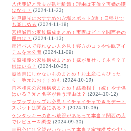
八代亜紀と元夫が熟年離婚！理由は不倫？再婚の噂
はなぜ？
(2024-11-23)
神戸観光におすすめの穴場スポット3選！日帰りで
も楽しめる
(2024-11-18)
宮根誠司の家族構成まとめ！実家はどこ？関西弁の
理由は？
(2024-11-13)
夜行バスで寝れない人必見！寝方のコツや快眠アイ
テムを大公開
(2024-11-09)
立浪和義の家族構成まとめ！嫁が反社って本当？子
供はいる？
(2024-10-25)
滋賀県にしかないものまとめ！お土産にもぴった
り！地元民おすすめも
(2024-10-19)
岡本和真の家族構成まとめ！結婚相手（嫁）や子供
はいる？兄と名字が違う理由は？
(2024-10-12)
ラブラブカップル必見！イチャイチャできるデート
スポットは関西にある？
(2024-10-06)
ケンタッキーの食べ放題があるって本当？関西の店
でレビューを調査
(2024-09-30)
寺田心には父親がいないって本当？家族構成や生い