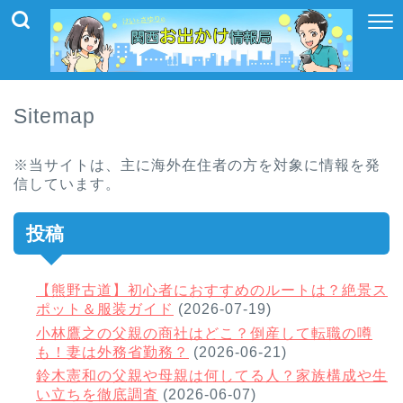
Sitemap
※当サイトは、主に海外在住者の方を対象に情報を発
信しています。
投稿
【熊野古道】初心者におすすめのルートは？絶景ス
ポット＆服装ガイド
(2026-07-19)
小林鷹之の父親の商社はどこ？倒産して転職の噂
も！妻は外務省勤務？
(2026-06-21)
鈴木憲和の父親や母親は何してる人？家族構成や生
い立ちを徹底調査
(2026-06-07)